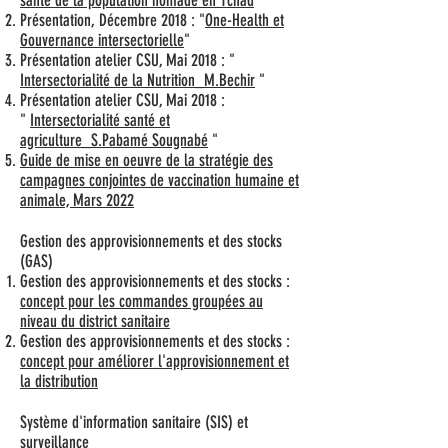
santé de la population nomade en Tchad
Présentation, Décembre 2018 : "
One-Health et
Gouvernance intersectorielle
"
Présentation atelier CSU, Mai 2018 : "
Intersectorialité de la Nutrition_M.Bechir
"
Présentation atelier CSU, Mai 2018 :
"
Intersectorialité santé et
agriculture_S.Pabamé Sougnabé
"
Guide de mise en oeuvre de la stratégie des
campagnes conjointes de vaccination humaine et
animale, Mars 2022
Gestion des approvisionnements et des stocks
(GAS)
Gestion des approvisionnements et des stocks :
concept pour les commandes groupées au
niveau du district sanitaire
Gestion des approvisionnements et des stocks :
concept pour améliorer l'approvisionnement et
la distribution
Système d'information sanitaire (SIS) et
surveillance