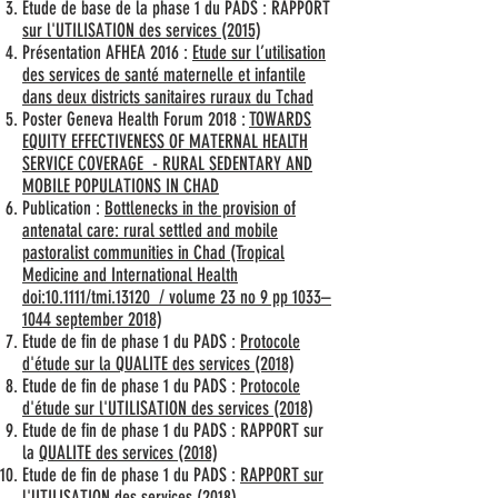
Etude de base de la phase 1 du PADS : RAPPORT
sur l'UTILISATION des services (2015)
Présentation AFHEA 2016 :
Etude sur l’utilisation
des services de santé maternelle et infantile
dans deux districts sanitaires ruraux du Tchad
Poster Geneva Health Forum 2018 :
TOWARDS
EQUITY EFFECTIVENESS OF MATERNAL HEALTH
SERVICE COVERAGE - RURAL SEDENTARY AND
MOBILE POPULATIONS IN CHAD
Publication :
Bottlenecks in the provision of
antenatal care: rural settled and mobile
pastoralist communities in Chad (Tropical
Medicine and International Health
doi:10.1111/tmi.13120 / volume 23 no 9 pp 1033–
1044 september 2018)
Etude de fin de phase 1 du PADS :
Protocole
d'étude sur la QUALITE des services (2018)
Etude de fin de phase 1 du PADS :
Protocole
d'étude sur l'UTILISATION des services (2018)
Etude de fin de phase 1 du PADS : RAPPORT sur
la
QUALITE des services (2018)
Etude de fin de phase 1 du PADS :
RAPPORT sur
l'UTILISATION des services (2018)