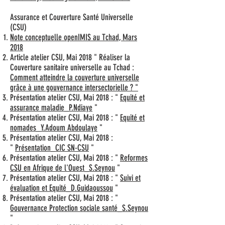
Assurance et Couverture Santé Universelle
(CSU)
Note conceptuelle openIMIS au Tchad, Mars
2018
Article atelier CSU, Mai 2018 " Réaliser la
Couverture sanitaire universelle au Tchad :
Comment atteindre la couverture universelle
grâce à une gouvernance intersectorielle ? "
Présentation atelier CSU, Mai 2018 : "
Equité et
assurance maladie_P.Ndiaye
"
Présentation atelier CSU, Mai 2018 : "
Equité et
nomades_Y.Adoum Abdoulaye
"
Présentation atelier CSU, Mai 2018 :
"
Présentation_CIC SN-CSU
"
Présentation atelier CSU, Mai 2018 : "
Reformes
CSU en Afrique de l'Ouest_S.Seynou
"
Présentation atelier CSU, Mai 2018 : "
Suivi et
évaluation et Equité_D.Guidaoussou
"
Présentation atelier CSU, Mai 2018 : "
Gouvernance Protection sociale santé_S.Seynou
"