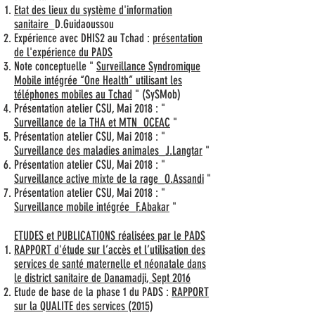
Etat des lieux du système d'information
sanitaire
_D.Guidaoussou
Expérience avec DHIS2 au Tchad :
présentation
de l'expérience du PADS
Note conceptuelle "
Surveillance Syndromique
Mobile intégrée ‘‘One Health’’ utilisant les
téléphones mobiles au Tchad
" (SySMob)
Présentation atelier CSU, Mai 2018 : "
Surveillance de la THA et MTN_OCEAC
"
Présentation atelier CSU, Mai 2018 : "
Surveillance des maladies animales_J.Langtar
"
Présentation atelier CSU, Mai 2018 : "
Surveillance active mixte de la rage_O.Assandi
"
Présentation atelier CSU, Mai 2018 : "
Surveillance mobile intégrée_F.Abakar
"
ETUDES et PUBLICATIONS réalisées par le PADS
RAPPORT d'étude sur l’accès et l’utilisation des
services de santé maternelle et néonatale dans
le district sanitaire de Danamadji, Sept 2016
Etude de base de la phase 1 du PADS :
RAPPORT
sur la QUALITE des services (2015)